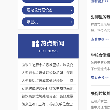
查看更多>>
湿垃圾处理设备
泔脚里的
堆肥机
在城市生活垃
埋，不仅抬高
脱油...
查看更多>>
热点新闻
HOT NEWS
学校食堂
随着无废校园
微米生物厨余垃圾堆肥机，垃圾变肥料，赋能绿色循环！
不仅清运成本
大型厨余垃圾处理设备品牌：深圳微米生物，迎考察浪潮！
为中小学...
查看更多>>
大型餐厨垃圾成套处理设备——城市有机废弃物的“系统化完结者”
就地减量超80%！微米生物食品废弃物处理机赋能大型商超绿色运营！
餐厨垃圾
餐饮果蔬垃圾处理设备：高效减量，助力餐饮行业绿色转型
在机关食堂、
微米生物 | 上海青浦机关单位食堂项目现场
集中处理"模