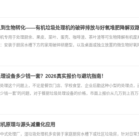
入到生物转化——有机垃圾处理机的破碎排放与好氧堆肥降解双
机专用于处理厨余、果皮、菜叶、蛋壳、咖啡渣、茶叶渣等可生物降解有机废
：安装于厨房水槽下方的家用破碎研磨型，以及桌面或独立放置的微生物好氧
理设备多少钱一套？2026真实报价与避坑指南！
处理这个问题上，不论是餐饮门店、学校食堂、企业后勤这种小型的处理点，
少钱一套”的问题，对于餐厨垃圾处理设备的价格，市面上报价从几万到上百
理机原理与源头减量化应用
中式处理厂，湿垃圾处理机多安装于家庭厨房水槽下或社区垃圾房，针对日常