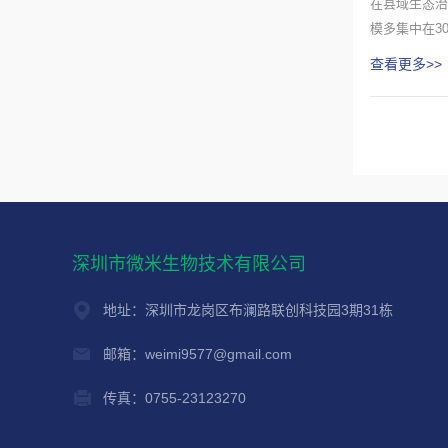
在县域生态治
模多集中在3
合土...
查看更多>>
深圳市微米生物技术有限公司
地址：深圳市龙岗区布澜路联创科技园3期31栋
邮箱：weimi9577@gmail.com
传真：0755-23123270