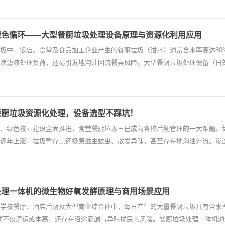
绿色循环——大型餐厨垃圾处理设备原理与资源化利用应用
圾中，饭店、食堂及食品加工企业产生的餐厨垃圾（泔水）通常含水率高达80
渗滤液处理负荷，还易引发地沟油回流餐桌风险。大型餐厨垃圾处理设备（日处
餐厨垃圾资源化处理，设备选型不踩坑！
、绿色校园建设全面推进，食堂餐厨垃圾早已成为各校后勤管理的一大难题。
逐年上涨，垃圾暂存点还极易滋生蚊虫、散发异味，甚至存在地沟油外流、渗
处理一体机的微生物好氧发酵原理与商用场景应用
学校餐厅、酒店后厨及大型商业综合体中，每日产生的大量餐厨垃圾具有含水
式不仅清运成本高，还存在沿途滴漏与异味扰民的风险。餐厨垃圾处理一体机