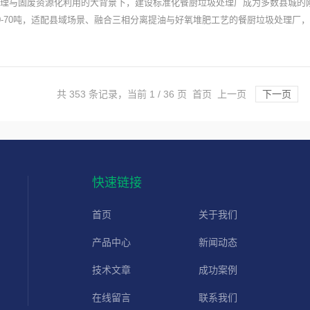
理与固废资源化利用的大背景下，建设标准化餐厨垃圾处理厂成为多数县城的
0-70吨，适配县域场景、融合三相分离提油与好氧堆肥工艺的餐厨垃圾处理
共 353 条记录，当前 1 / 36 页 首页 上一页
下一页
快速链接
首页
关于我们
产品中心
新闻动态
技术文章
成功案例
在线留言
联系我们