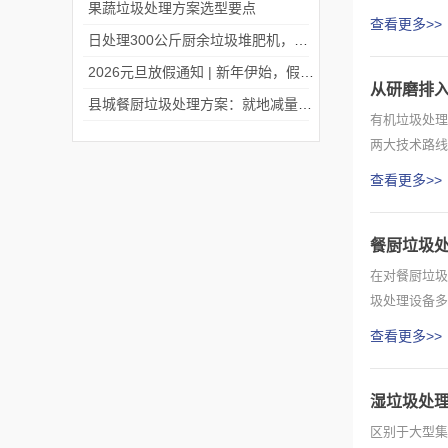
果蔬垃圾处理方案选型要点
圾的就地...
查看更多>>
日处理300公斤厨余垃圾堆肥机，微米生物出口中国台湾！
2026元旦放假通知 | 新年伊始，假期安排请查收
从研磨排
县城餐厨垃圾处理方案：就地减量资源化，守护县域生态与民生
有机垃圾处理
两大技术路线
或小型场...
查看更多>>
餐厨垃圾处
在对餐厨垃圾
圾处理设备多
其实设备...
查看更多>>
湿垃圾处
区别于大型集