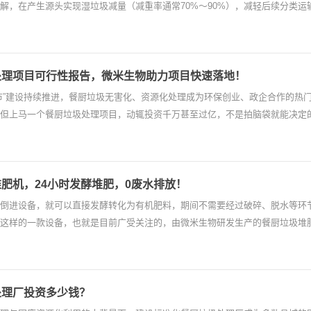
解，在产生源头实现湿垃圾减量（减重率通常70%～90%），减轻后续分类运
处理项目可行性报告，微米生物助力项目快速落地！
市”建设持续推进，餐厨垃圾无害化、资源化处理成为环保创业、政企合作的热
但上马一个餐厨垃圾处理项目，动辄投资千万甚至过亿，不是拍脑袋就能决定
肥机，24小时发酵堆肥，0废水排放！
倒进设备，就可以直接发酵转化为有机肥料，期间不需要经过破碎、脱水等环
这样的一款设备，也就是目前广受关注的，由微米生物研发生产的餐厨垃圾堆
处理厂投资多少钱？