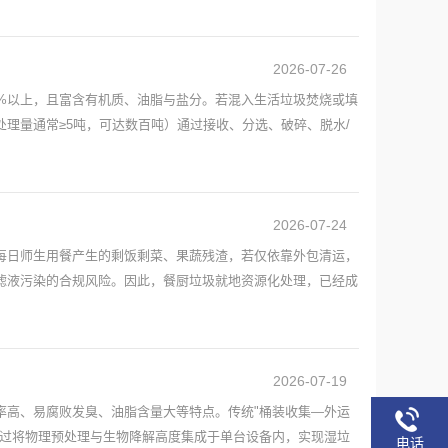
2026-07-26
%以上，且富含有机质、油脂与盐分。若混入生活垃圾焚烧或填
理量通常≥5吨，可达数百吨）通过接收、分选、破碎、脱水/
2026-07-24
每日师生用餐产生的剩饭剩菜、果蔬残渣，若仅依靠外包清运，
滤液污染的合规风险。因此，餐厨垃圾就地资源化处理，已经成
2026-07-19
率高、易腐败发臭、油脂含量大等特点。传统"桶装收集—外运
通过将物理预处理与生物降解高度集成于单台设备内，实现湿垃
电话