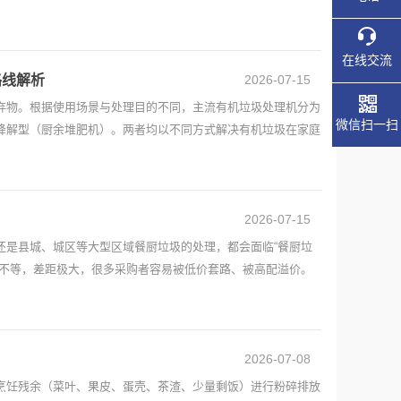
在线交流
路线解析
2026-07-15
弃物。根据使用场景与处理目的不同，主流有机垃圾处理机分为
微信扫一扫
降解型（厨余堆肥机）。两者均以不同方式解决有机垃圾在家庭
2026-07-15
还是县城、城区等大型区域餐厨垃圾的处理，都会面临“餐厨垃
万不等，差距极大，很多采购者容易被低价套路、被高配溢价。
2026-07-08
烹饪残余（菜叶、果皮、蛋壳、茶渣、少量剩饭）进行粉碎排放